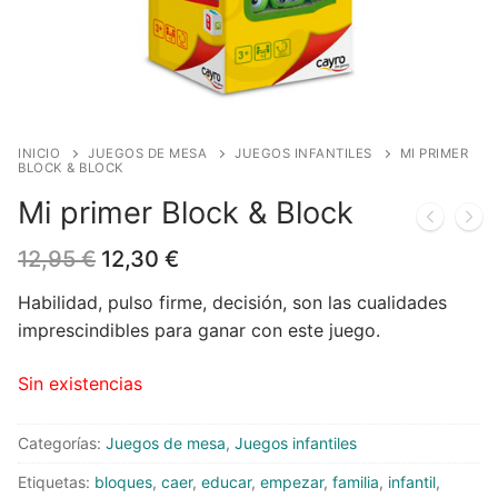
Blog
Juegos de cartas
Cómics
Contacto
Juegos de dados
Europeo
Harry Potter
Juegos de tablero
Manga
Star Wars
Juegos infantiles
USA
Merchandising
INICIO
JUEGOS DE MESA
JUEGOS INFANTILES
MI PRIMER
BLOCK & BLOCK
Juegos de Rol
DC Comics
Figuras
Literatura
Mi primer Block & Block
Juegos de miniaturas
Marvel Comics
Funko POP!
Liquidaciones
El
El
12,95
€
12,30
€
precio
precio
original
actual
Independiente
Tazas/Vasos
Habilidad, pulso firme, decisión, son las cualidades
era:
es:
imprescindibles para ganar con este juego.
12,95 €.
12,30 €.
Bandoleras/Bolsos
Sin existencias
Felpudos/alfombras
Categorías:
Juegos de mesa
,
Juegos infantiles
Puzzles
Etiquetas:
bloques
,
caer
,
educar
,
empezar
,
familia
,
infantil
,
Posters