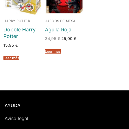
HARRY POTTER
JUEGOS DE MESA
Dobble Harry
Águila Roja
Potter
El
El
34,95
€
25,00
€
precio
precio
15,95
€
original
actual
era:
es:
Leer más
34,95 €.
25,00 €.
Leer más
AYUDA
Aviso legal