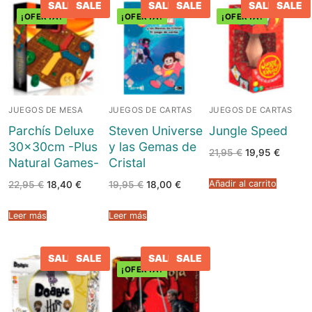
SALE
SALE
SALE
SALE
SALE
SALE
¡OFERTA!
¡OFERTA!
¡OFERTA!
JUEGOS DE MESA
JUEGOS DE CARTAS
JUEGOS DE CARTAS
Parchís Deluxe
Steven Universe
Jungle Speed
30x30cm -Plus
y las Gemas de
El
El
21,95
€
19,95
€
Natural Games-
Cristal
precio
precio
original
actual
era:
es:
Añadir al carrito
El
El
El
El
22,95
€
18,40
€
19,95
€
18,00
€
21,95 €.
19,95 €
precio
precio
precio
precio
original
actual
original
actual
era:
es:
era:
es:
Leer más
Leer más
22,95 €.
18,40 €.
19,95 €.
18,00 €.
SALE
SALE
SALE
SALE
¡OFERTA!