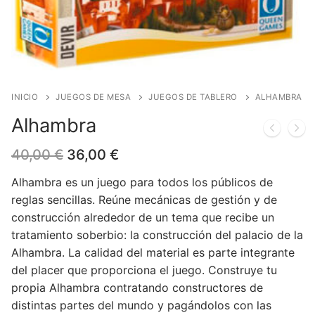
Blog
Juegos de cartas
Cómics
Contacto
Juegos de dados
Europeo
Harry Potter
Juegos de tablero
Manga
Star Wars
Juegos infantiles
USA
Merchandising
INICIO
JUEGOS DE MESA
JUEGOS DE TABLERO
ALHAMBRA
Alhambra
Juegos de Rol
DC Comics
Figuras
Literatura
El
El
40,00
€
36,00
€
Juegos de miniaturas
Marvel Comics
Funko POP!
Liquidaciones
precio
precio
original
actual
Alhambra es un juego para todos los públicos de
Independiente
Tazas/Vasos
era:
es:
reglas sencillas. Reúne mecánicas de gestión y de
40,00 €.
36,00 €.
construcción alrededor de un tema que recibe un
Bandoleras/Bolsos
tratamiento soberbio: la construcción del palacio de la
Felpudos/alfombras
Alhambra. La calidad del material es parte integrante
del placer que proporciona el juego. Construye tu
Puzzles
propia Alhambra contratando constructores de
distintas partes del mundo y pagándolos con las
Posters