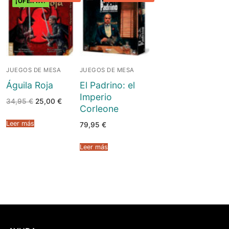
¡OFERTA!
JUEGOS DE MESA
JUEGOS DE MESA
Águila Roja
El Padrino: el
Imperio
El
El
34,95
€
25,00
€
Corleone
precio
precio
original
actual
era:
es:
Leer más
79,95
€
34,95 €.
25,00 €.
Leer más