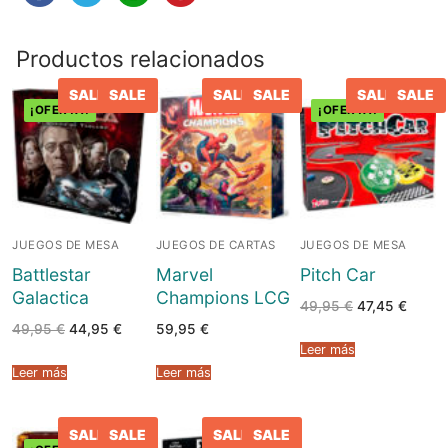
Productos relacionados
SALE
SALE
SALE
SALE
SALE
SALE
¡OFERTA!
¡OFERTA!
JUEGOS DE MESA
JUEGOS DE CARTAS
JUEGOS DE MESA
Battlestar
Marvel
Pitch Car
Galactica
Champions LCG
El
El
49,95
€
47,45
€
precio
precio
El
El
49,95
€
44,95
€
59,95
€
original
actual
precio
precio
era:
es:
Leer más
original
actual
49,95 €.
47,45 
era:
es:
Leer más
Leer más
49,95 €.
44,95 €.
SALE
SALE
SALE
SALE