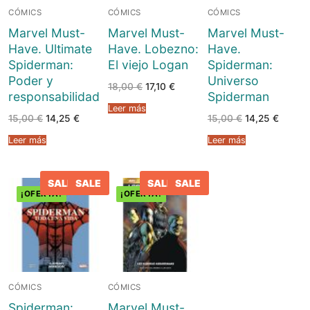
CÓMICS
CÓMICS
CÓMICS
Marvel Must-
Marvel Must-
Marvel Must-
Have. Ultimate
Have. Lobezno:
Have.
Spiderman:
El viejo Logan
Spiderman:
Poder y
Universo
El
El
18,00
€
17,10
€
responsabilidad
Spiderman
precio
precio
original
actual
Leer más
era:
es:
El
El
El
El
15,00
€
14,25
€
15,00
€
14,25
€
18,00 €.
17,10 €.
precio
precio
precio
precio
original
actual
original
actual
Leer más
Leer más
era:
es:
era:
es:
15,00 €.
14,25 €.
15,00 €.
14,25 €
SALE
SALE
SALE
SALE
¡OFERTA!
¡OFERTA!
CÓMICS
CÓMICS
Spiderman:
Marvel Must-