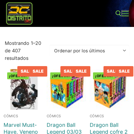
Ir
al
contenido
Buscar:
Mostrando 1–20
de 407
Ordenado
resultados
por
los
SALE
SALE
SALE
SALE
SALE
SALE
últimos
¡OFERTA!
¡OFERTA!
¡OFERTA!
Buscar:
Inicio
Tienda
CÓMICS
CÓMICS
CÓMICS
Sobre Nosotros
Juegos de mesa
Marvel Must-
Dragon Ball
Dragon Ball
Have. Veneno
Legend 03/03
Legend cofre 2