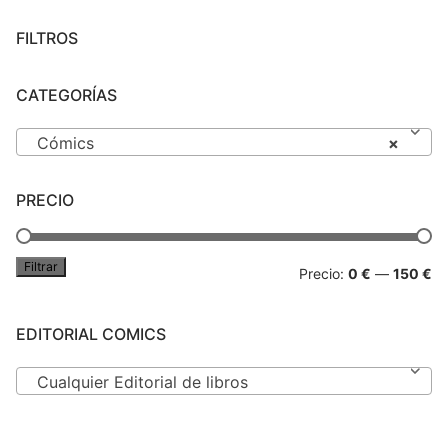
FILTROS
CATEGORÍAS
Cómics
×
PRECIO
Filtrar
Pr
Pr
Precio:
0 €
—
150 €
mí
má
EDITORIAL COMICS
Cualquier Editorial de libros