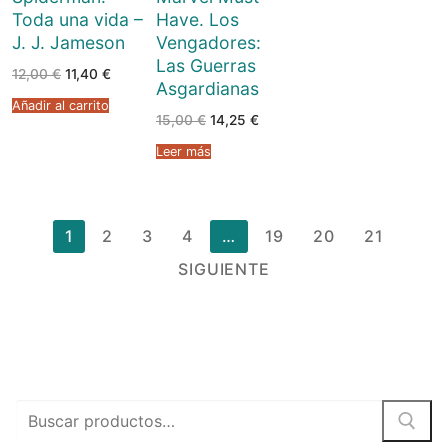
Toda una vida –
Have. Los
J. J. Jameson
Vengadores:
Las Guerras
El
El
12,00
€
11,40
€
Asgardianas
precio
precio
original
actual
Añadir al carrito
era:
es:
El
El
15,00
€
14,25
€
12,00 €.
11,40 €.
precio
precio
original
actual
Leer más
era:
es:
15,00 €.
14,25 €.
Paginación
1
2
3
4
…
19
20
21
de
SIGUIENTE
entradas
Buscar
por: