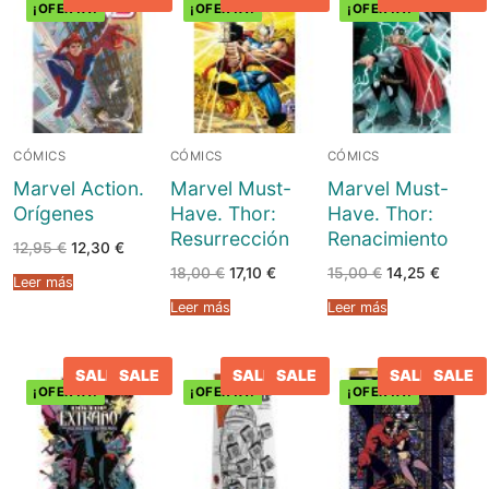
¡OFERTA!
¡OFERTA!
¡OFERTA!
CÓMICS
CÓMICS
CÓMICS
Marvel Action.
Marvel Must-
Marvel Must-
Orígenes
Have. Thor:
Have. Thor:
Resurrección
Renacimiento
El
El
12,95
€
12,30
€
precio
precio
El
El
El
El
18,00
€
17,10
€
15,00
€
14,25
€
original
actual
Leer más
precio
precio
precio
precio
era:
es:
original
actual
original
actual
12,95 €.
12,30 €.
Leer más
Leer más
era:
es:
era:
es:
18,00 €.
17,10 €.
15,00 €.
14,25 €
SALE
SALE
SALE
SALE
SALE
SALE
¡OFERTA!
¡OFERTA!
¡OFERTA!