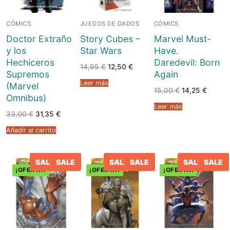
CÓMICS
JUEGOS DE DADOS
CÓMICS
Doctor Extraño
Story Cubes –
Marvel Must-
y los
Star Wars
Have.
Hechiceros
Daredevil: Born
El
El
14,95
€
12,50
€
Supremos
Again
precio
precio
original
actual
Leer más
(Marvel
era:
es:
El
El
15,00
€
14,25
€
14,95 €.
12,50 €.
Omnibus)
precio
precio
original
actual
Leer más
era:
es:
El
El
33,00
€
31,35
€
15,00 €.
14,25 €
precio
precio
original
actual
Añadir al carrito
era:
es:
33,00 €.
31,35 €.
SALE
SALE
SALE
SALE
SALE
SALE
¡OFERTA!
¡OFERTA!
¡OFERTA!