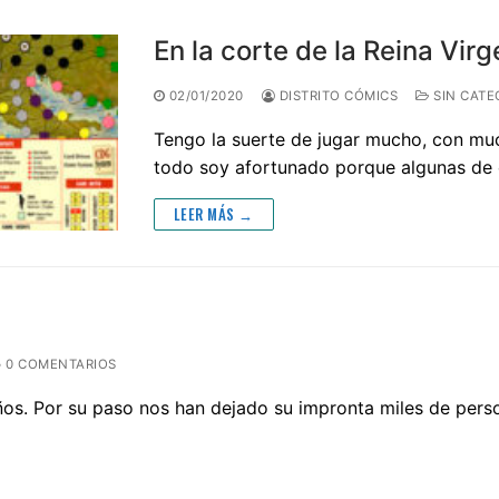
En la corte de la Reina Virg
tas
dos
02/01/2020
DISTRITO CÓMICS
SIN CATE
Tengo la suerte de jugar mucho, con mu
lero
todo soy afortunado porque algunas de
les
LEER MÁS →
iaturas
s
0 COMENTARIOS
lsos
años. Por su paso nos han dejado su impronta miles de per
mbras