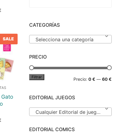
El
€
precio
actual
es:
CATEGORÍAS
€.
12,50 €.
E
SALE
Selecciona una categoría
PRECIO
Filtrar
Precio
Precio
Precio:
0 €
—
60 €
TAS
mínimo
máximo
 Gato
EDITORIAL JUEGOS
o
Cualquier Editorial de juegos
El
€
precio
actual
EDITORIAL COMICS
es:
€.
12,60 €.