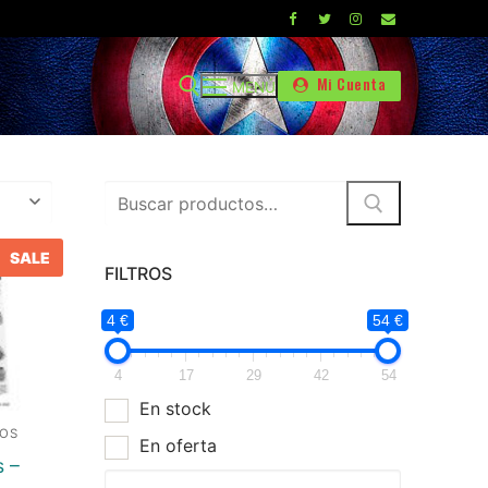
Mi Cuenta
MENÚ
Buscar
por:
E
SALE
FILTROS
4 €
54 €
4
17
29
42
54
En stock
DOS
En oferta
 –