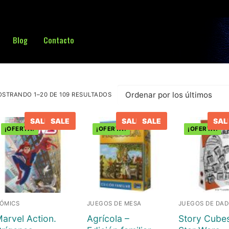
Blog
Contacto
Buscar:
STRANDO 1–20 DE 109 RESULTADOS
RDENADO
R
S
TIMOS
SALE
SALE
SALE
SALE
SAL
¡OFERTA!
¡OFERTA!
¡OFERTA!
ÓMICS
JUEGOS DE MESA
JUEGOS DE DA
arvel Action.
Agrícola –
Story Cubes
sa