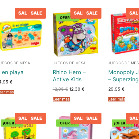
SALE
SALE
SALE
SALE
SAL
¡OFERTA!
UEGOS DE MESA
JUEGOS DE MESA
JUEGOS DE ME
 en playa
Rhino Hero –
Monopoly J
Active Kids
– Superzing
4,95
€
El
El
12,95
€
12,30
€
29,95
€
eer más
precio
precio
original
actual
Leer más
Leer más
era:
es:
12,95 €.
12,30 €.
SALE
SALE
SALE
SALE
SAL
¡OFERTA!
¡OFERTA!
¡OFERTA!