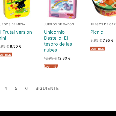
UEGOS DE MESA
JUEGOS DE DADOS
JUEGOS DE CAR
l Frutal versión
Unicornio
Picnic
ini
Destello: El
El
El
9,95
€
7,95
€
tesoro de las
precio
p
El
El
,95
€
8,50
€
original
a
Leer más
nubes
precio
precio
era:
e
original
actual
9,95 €.
7
eer más
era:
es:
El
El
12,95
€
12,30
€
8,95 €.
8,50 €.
precio
precio
original
actual
Leer más
era:
es:
12,95 €.
12,30 €.
4
5
6
SIGUIENTE