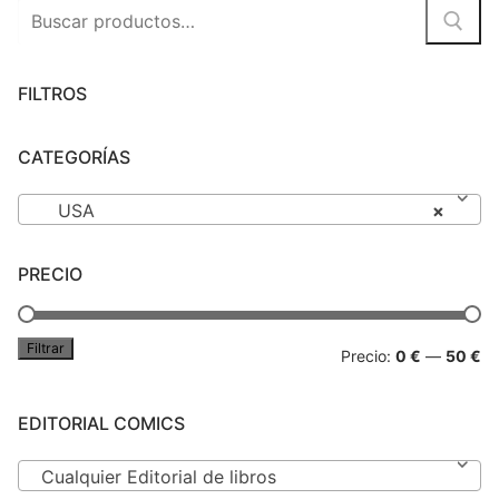
Buscar
por:
FILTROS
CATEGORÍAS
USA
×
PRECIO
Filtrar
Pr
Pr
Precio:
0 €
—
50 €
mí
má
EDITORIAL COMICS
Cualquier Editorial de libros