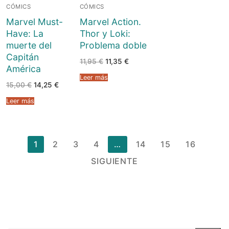
CÓMICS
CÓMICS
Marvel Must-
Marvel Action.
Have: La
Thor y Loki:
muerte del
Problema doble
Capitán
El
El
11,95
€
11,35
€
América
precio
precio
original
actual
Leer más
era:
es:
El
El
15,00
€
14,25
€
11,95 €.
11,35 €.
precio
precio
original
actual
Leer más
era:
es:
15,00 €.
14,25 €.
Paginación
1
2
3
4
…
14
15
16
de
SIGUIENTE
entradas