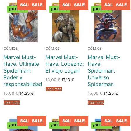
SALE
SALE
SALE
SALE
SALE
SALE
¡OFERTA!
¡OFERTA!
¡OFERTA!
CÓMICS
CÓMICS
CÓMICS
Marvel Must-
Marvel Must-
Marvel Must-
Have. Ultimate
Have. Lobezno:
Have.
Spiderman:
El viejo Logan
Spiderman:
Poder y
Universo
El
El
18,00
€
17,10
€
responsabilidad
Spiderman
precio
precio
original
actual
Leer más
era:
es:
El
El
El
El
15,00
€
14,25
€
15,00
€
14,25
€
18,00 €.
17,10 €.
precio
precio
precio
precio
original
actual
original
actual
Leer más
Leer más
era:
es:
era:
es:
15,00 €.
14,25 €.
15,00 €.
14,25 €
SALE
SALE
SALE
SALE
SALE
SALE
¡OFERTA!
¡OFERTA!
¡OFERTA!