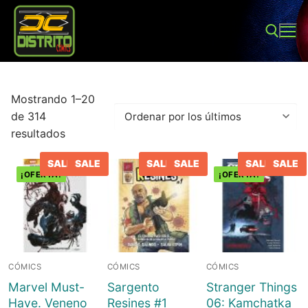
Ir
al
contenido
Buscar:
Mostrando 1–20
de 314
Ordenado
resultados
por
los
SALE
SALE
SALE
SALE
SALE
SALE
últimos
¡OFERTA!
¡OFERTA!
Buscar:
Inicio
Tienda
CÓMICS
CÓMICS
CÓMICS
Sobre Nosotros
Juegos de mesa
Marvel Must-
Sargento
Stranger Things
Have. Veneno
Resines #1
06: Kamchatka