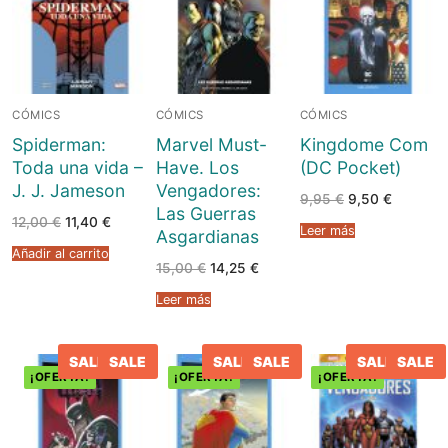
CÓMICS
CÓMICS
CÓMICS
Spiderman:
Marvel Must-
Kingdome Com
Toda una vida –
Have. Los
(DC Pocket)
J. J. Jameson
Vengadores:
El
El
9,95
€
9,50
€
Las Guerras
precio
precio
El
El
12,00
€
11,40
€
original
actual
Leer más
Asgardianas
precio
precio
era:
es:
original
actual
9,95 €.
9,50 €.
Añadir al carrito
era:
es:
El
El
15,00
€
14,25
€
12,00 €.
11,40 €.
precio
precio
original
actual
Leer más
era:
es:
15,00 €.
14,25 €.
SALE
SALE
SALE
SALE
SALE
SALE
¡OFERTA!
¡OFERTA!
¡OFERTA!