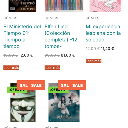
CÓMICS
CÓMICS
CÓMICS
El Ministerio del
Elfen Lied
Mi experiencia
Tiempo 01:
(Colección
lesbiana con la
Tiempo al
completa) -12
soledad
tiempo
tomos-
El
El
12,00
€
11,40
€
precio
precio
El
El
El
El
18,00
€
12,60
€
96,00
€
81,60
€
original
actual
precio
precio
precio
precio
era:
es:
Leer más
original
actual
original
actual
12,00 €.
11,40 €.
era:
es:
era:
es:
Leer más
Leer más
18,00 €.
12,60 €.
96,00 €.
81,60 €.
SALE
SALE
SALE
SALE
¡OFERTA!
¡OFERTA!