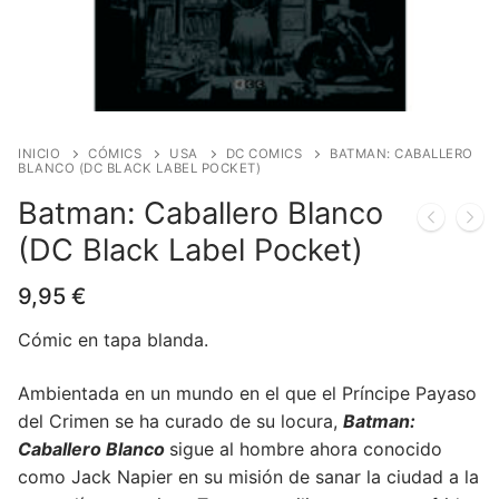
Blog
Juegos de cartas
Cómics
Contacto
Juegos de dados
Europeo
Harry Potter
Juegos de tablero
Manga
Star Wars
Juegos infantiles
USA
Merchandising
INICIO
CÓMICS
USA
DC COMICS
BATMAN: CABALLERO
BLANCO (DC BLACK LABEL POCKET)
Juegos de Rol
DC Comics
Figuras
Literatura
Batman: Caballero Blanco
(DC Black Label Pocket)
Juegos de miniaturas
Marvel Comics
Funko POP!
Liquidaciones
9,95
€
Independiente
Tazas/Vasos
Cómic en tapa blanda.
Bandoleras/Bolsos
Ambientada en un mundo en el que el Príncipe Payaso
Felpudos/alfombras
del Crimen se ha curado de su locura,
Batman:
Puzzles
Caballero Blanco
sigue al hombre ahora conocido
como Jack Napier en su misión de sanar la ciudad a la
Posters