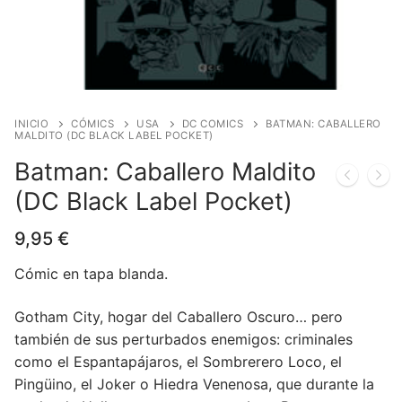
Blog
Juegos de cartas
Cómics
Contacto
Juegos de dados
Europeo
Harry Potter
Juegos de tablero
Manga
Star Wars
Juegos infantiles
USA
Merchandising
INICIO
CÓMICS
USA
DC COMICS
BATMAN: CABALLERO
MALDITO (DC BLACK LABEL POCKET)
Juegos de Rol
DC Comics
Figuras
Literatura
Batman: Caballero Maldito
(DC Black Label Pocket)
Juegos de miniaturas
Marvel Comics
Funko POP!
Liquidaciones
9,95
€
Independiente
Tazas/Vasos
Cómic en tapa blanda.
Bandoleras/Bolsos
Gotham City, hogar del Caballero Oscuro… pero
Felpudos/alfombras
también de sus perturbados enemigos: criminales
Puzzles
como el Espantapájaros, el Sombrerero Loco, el
Pingüino, el Joker o Hiedra Venenosa, que durante la
Posters