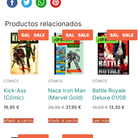
Productos relacionados
SALE
SALE
SALE
SALE
SALE
SALE
¡OFERTA!
¡OFERTA!
CÓMICS
CÓMICS
CÓMICS
Kick-Ass
Nace Iron Man
Battle Royale
(Cómic)
(Marvel Gold)
Deluxe 01/08
El
El
El
El
19,95
€
39,95
€
37,95
€
14,00
€
13,30
€
precio
precio
precio
precio
original
actual
original
actual
era:
es:
era:
es:
Añadir al carrito
Añadir al carrito
Leer más
39,95 €.
37,95 €.
14,00 €.
13,30 