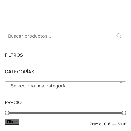
Peluches
Varios
Buscar
por:
FILTROS
CATEGORÍAS
Selecciona una categoría
PRECIO
Filtrar
Pr
Pr
Precio:
0 €
—
30 €