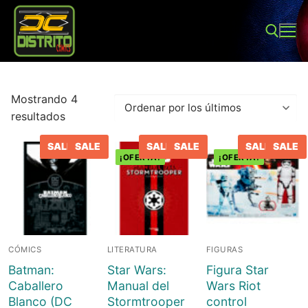
Ir
al
contenido
Buscar:
Mostrando 4
Ordenado
resultados
por
SALE
SALE
SALE
SALE
SALE
SALE
los
¡OFERTA!
¡OFERTA!
últimos
Buscar:
Inicio
CÓMICS
LITERATURA
FIGURAS
Tienda
Batman:
Star Wars:
Figura Star
Sobre Nosotros
Juegos de mesa
Caballero
Manual del
Wars Riot
Blanco (DC
Stormtrooper
control