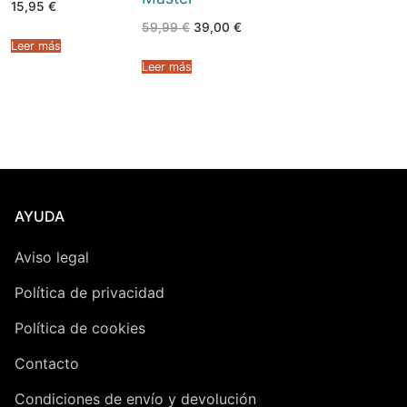
15,95
€
El
El
59,99
€
39,00
€
precio
precio
Leer más
original
actual
era:
es:
Leer más
59,99 €.
39,00 €.
AYUDA
Aviso legal
Política de privacidad
Política de cookies
Contacto
Condiciones de envío y devolución