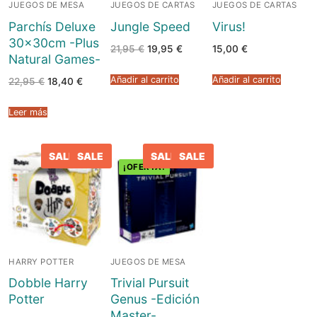
JUEGOS DE MESA
JUEGOS DE CARTAS
JUEGOS DE CARTAS
Parchís Deluxe
Jungle Speed
Virus!
30x30cm -Plus
El
El
21,95
€
19,95
€
15,00
€
Natural Games-
precio
precio
original
actual
era:
es:
Añadir al carrito
Añadir al carrito
El
El
22,95
€
18,40
€
21,95 €.
19,95 €.
precio
precio
original
actual
era:
es:
Leer más
22,95 €.
18,40 €.
SALE
SALE
SALE
SALE
¡OFERTA!
HARRY POTTER
JUEGOS DE MESA
Dobble Harry
Trivial Pursuit
Potter
Genus -Edición
Master-