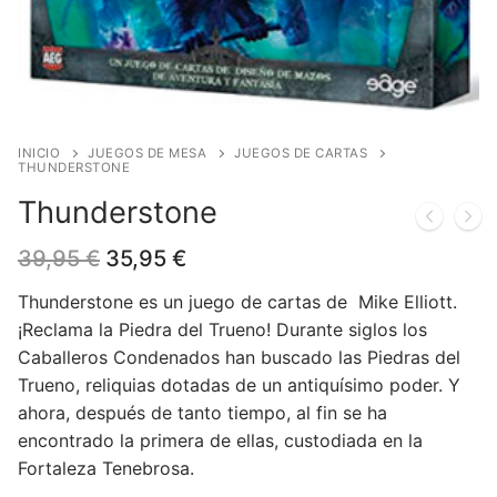
Blog
Juegos de cartas
Cómics
Contacto
Juegos de dados
Europeo
Harry Potter
Juegos de tablero
Manga
Star Wars
Juegos infantiles
USA
Merchandising
INICIO
JUEGOS DE MESA
JUEGOS DE CARTAS
THUNDERSTONE
Juegos de Rol
DC Comics
Figuras
Literatura
Thunderstone
Juegos de miniaturas
Marvel Comics
Funko POP!
Liquidaciones
El
El
39,95
€
35,95
€
precio
precio
original
actual
Independiente
Tazas/Vasos
Thunderstone es un juego de cartas de Mike Elliott.
era:
es:
¡Reclama la Piedra del Trueno! Durante siglos los
39,95 €.
35,95 €.
Bandoleras/Bolsos
Caballeros Condenados han buscado las Piedras del
Trueno, reliquias dotadas de un antiquísimo poder. Y
Felpudos/alfombras
ahora, después de tanto tiempo, al fin se ha
encontrado la primera de ellas, custodiada en la
Puzzles
Fortaleza Tenebrosa.
Posters