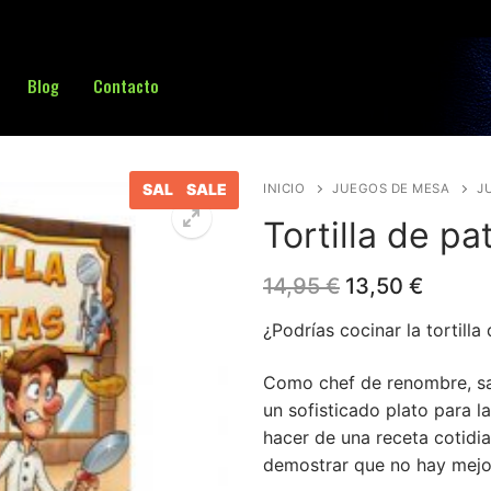
Blog
Contacto
Buscar:
SALE
SALE
INICIO
JUEGOS DE MESA
J
Tortilla de pa
El
El
14,95
€
13,50
€
precio
precio
original
actual
¿Podrías cocinar la tortilla
era:
es:
14,95 €.
13,50 
Como chef de renombre, sab
un sofisticado plato para l
hacer de una receta cotidi
demostrar que no hay mejor 
sa