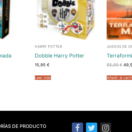
HARRY POTTER
JUEGOS DE C
rmada
Dobble Harry Potter
Terraform
El
15,95
€
55,00
€
49,
prec
origi
era:
Leer más
Añadir al carri
55,0
RÍAS DE PRODUCTO