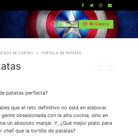
Mi Cuenta
MENÚ
UEGOS DE CARTAS
TORTILLA DE PATATAS
tatas
 de patatas perfecta?
€.
es que el reto definitivo no está en elaborar
a gente obsesionada con la alta cocina, sino en
ana un absoluto manjar. Y, ¿Qué mejor plato para
chef que la tortilla de patatas?