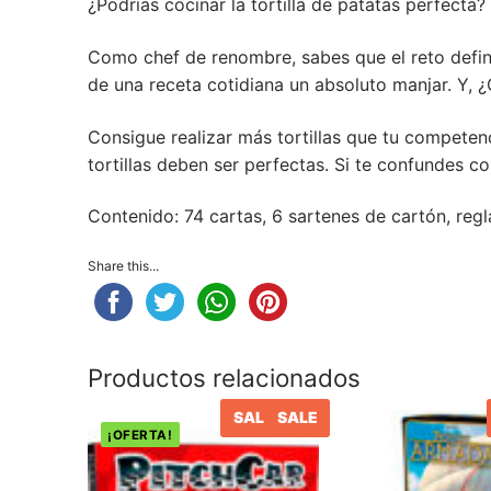
¿Podrías cocinar la tortilla de patatas perfecta?
Posters
Como chef de renombre, sabes que el reto definit
Peluches
de una receta cotidiana un absoluto manjar. Y, 
Varios
Consigue realizar más tortillas que tu competen
tortillas deben ser perfectas. Si te confundes c
Contenido: 74 cartas, 6 sartenes de cartón, reg
Share this...
Productos relacionados
SALE
SALE
¡OFERTA!