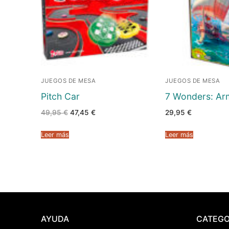
JUEGOS DE MESA
JUEGOS DE MESA
Pitch Car
7 Wonders: A
El
El
49,95
€
47,45
€
29,95
€
precio
precio
original
actual
era:
es:
Leer más
Leer más
49,95 €.
47,45 €.
AYUDA
CATEGO