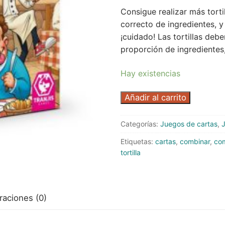
Consigue realizar más tort
tas
correcto de ingredientes, y
¡cuidado! Las tortillas deb
dos
proporción de ingredientes
lero
Hay existencias
les
Tortilla
Añadir al carrito
de
patatas
Categorías:
Juegos de cartas
,
iaturas
s
cantidad
Etiquetas:
cartas
,
combinar
,
co
tortilla
lsos
mbras
raciones (0)