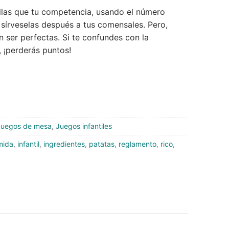
illas que tu competencia, usando el número
 sírveselas después a tus comensales. Pero,
en ser perfectas. Si te confundes con la
, ¡perderás puntos!
Juegos de mesa
,
Juegos infantiles
mida
,
infantil
,
ingredientes
,
patatas
,
reglamento
,
rico
,