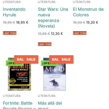
LITERATURA
LITERATURA
LITERATURA
Inventando
Star Wars: Una
El Monstruo de
Hyrule
nueva
Colores
esperanza
El
El
El
El
19,95
€
18,95
€
16,00
€
15,20
€
(Novela)
precio
precio
precio
precio
original
actual
original
actual
era:
es:
era:
es:
Leer más
Leer más
El
El
12,95
€
12,30
€
19,95 €.
18,95 €.
16,00 €.
15,20 €
precio
precio
original
actual
era:
es:
Leer más
12,95 €.
12,30 €.
SALE
SALE
SALE
SALE
¡OFERTA!
¡OFERTA!
LITERATURA
LITERATURA
Fortnite: Battle
Más allá del
Royale (trucos y
muro