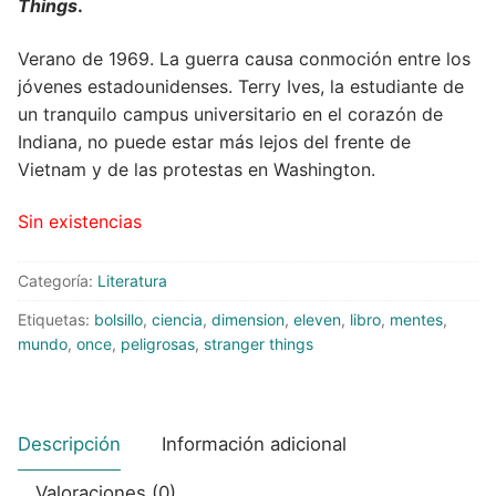
Things
.
Peluches
Verano de 1969. La guerra causa conmoción entre los
jóvenes estadounidenses. Terry Ives, la estudiante de
Varios
un tranquilo campus universitario en el corazón de
Indiana, no puede estar más lejos del frente de
Vietnam y de las protestas en Washington.
Sin existencias
Categoría:
Literatura
Etiquetas:
bolsillo
,
ciencia
,
dimension
,
eleven
,
libro
,
mentes
,
mundo
,
once
,
peligrosas
,
stranger things
Descripción
Información adicional
Valoraciones (0)