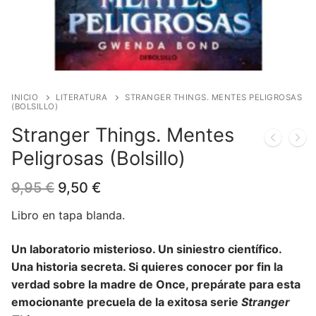
Blog
Juegos de cartas
Cómics
Contacto
Juegos de dados
Europeo
Harry Potter
Juegos de tablero
Manga
Star Wars
Juegos infantiles
USA
Merchandising
INICIO
LITERATURA
STRANGER THINGS. MENTES PELIGROSAS
(BOLSILLO)
Juegos de Rol
DC Comics
Figuras
Literatura
Stranger Things. Mentes
Peligrosas (Bolsillo)
Juegos de miniaturas
Marvel Comics
Funko POP!
Liquidaciones
El
El
9,95
€
9,50
€
Independiente
Tazas/Vasos
precio
precio
original
actual
Libro en tapa blanda.
Bandoleras/Bolsos
era:
es:
9,95 €.
9,50 €.
Un laboratorio misterioso. Un siniestro científico.
Felpudos/alfombras
Una historia secreta. Si quieres conocer por fin la
Puzzles
verdad sobre la madre de Once, prepárate para esta
emocionante precuela de la exitosa serie
Stranger
Posters