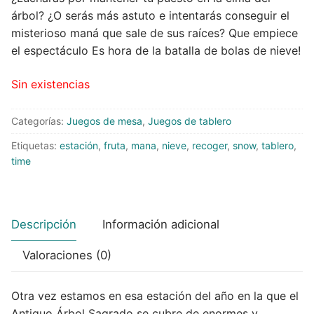
árbol? ¿O serás más astuto e intentarás conseguir el
Peluches
misterioso maná que sale de sus raíces? Que empiece
el espectáculo Es hora de la batalla de bolas de nieve!
Varios
Sin existencias
Categorías:
Juegos de mesa
,
Juegos de tablero
Etiquetas:
estación
,
fruta
,
mana
,
nieve
,
recoger
,
snow
,
tablero
,
time
Descripción
Información adicional
Valoraciones (0)
Otra vez estamos en esa estación del año en la que el
Antiguo Árbol Sagrado se cubre de enormes y