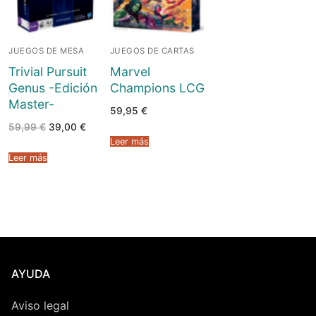
JUEGOS DE MESA
JUEGOS DE CARTAS
Trivial Pursuit
Marvel
Genus -Edición
Champions LCG
Master-
59,95
€
El
El
59,99
€
39,00
€
precio
precio
Leer más
original
actual
era:
es:
Leer más
59,99 €.
39,00 €.
AYUDA
Aviso legal