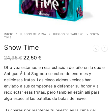
Blog
Juegos de cartas
Cómics
Contacto
Juegos de dados
Europeo
Harry Potter
Juegos de tablero
Manga
Star Wars
Juegos infantiles
USA
Merchandising
INICIO
JUEGOS DE MESA
JUEGOS DE TABLERO
SNOW
TIME
Juegos de Rol
DC Comics
Figuras
Literatura
Snow Time
Juegos de miniaturas
Marvel Comics
Funko POP!
Liquidaciones
El
El
24,95
€
22,50
€
precio
precio
original
actual
Independiente
Tazas/Vasos
Otra vez estamos en esa estación del año en la que el
era:
es:
Antiguo Árbol Sagrado se cubre de enormes y
24,95 €.
22,50 €.
Bandoleras/Bolsos
deliciosas frutas. Las cinco aldeas vecinas han
enviado a sus campeones a defender su honor y a
Felpudos/alfombras
recolectar esas frutas, pero también están allí para
algo especial las batallas de bolas de nieve!
Puzzles
¿Lucharás por mantener tu puesto en la cima del
Posters