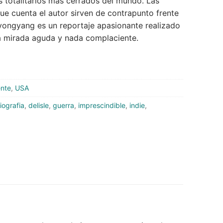
s totalitarios más cerrados del mundo. Las
e cuenta el autor sirven de contrapunto frente
Pyongyang es un reportaje apasionante realizado
a mirada aguda y nada complaciente.
ente
,
USA
iografia
,
delisle
,
guerra
,
imprescindible
,
indie
,