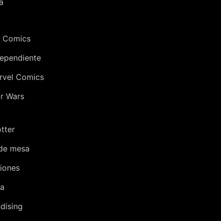
a
 Comics
dependiente
rvel Comics
r Wars
tter
de mesa
iones
ra
dising