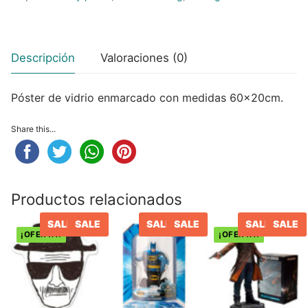
Peluches
Descripción
Valoraciones (0)
Varios
Póster de vidrio enmarcado con medidas 60x20cm.
Share this...
Productos relacionados
SALE
SALE
SALE
SALE
SALE
SALE
¡OFERTA!
¡OFERTA!