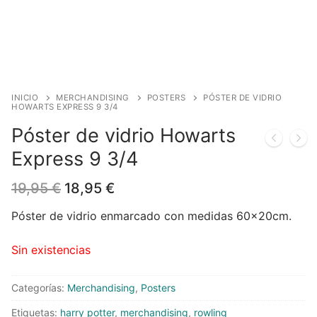
Blog
Juegos de cartas
Cómics
Contacto
Juegos de dados
Europeo
Harry Potter
Juegos de tablero
Manga
Star Wars
Juegos infantiles
USA
Merchandising
INICIO
MERCHANDISING
POSTERS
PÓSTER DE VIDRIO
HOWARTS EXPRESS 9 3/4
Juegos de Rol
DC Comics
Figuras
Literatura
Póster de vidrio Howarts
Express 9 3/4
Juegos de miniaturas
Marvel Comics
Funko POP!
Liquidaciones
El
El
19,95
€
18,95
€
Independiente
Tazas/Vasos
precio
precio
original
actual
Póster de vidrio enmarcado con medidas 60x20cm.
Bandoleras/Bolsos
era:
es:
19,95 €.
18,95 €.
Sin existencias
Felpudos/alfombras
Puzzles
Categorías:
Merchandising
,
Posters
Etiquetas:
harry potter
,
merchandising
,
rowling
Posters