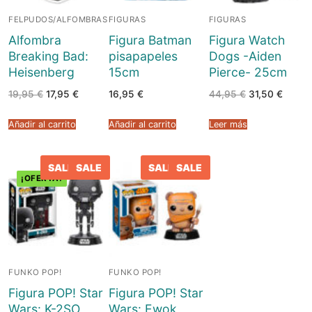
FELPUDOS/ALFOMBRAS
FIGURAS
FIGURAS
Alfombra
Figura Batman
Figura Watch
Breaking Bad:
pisapapeles
Dogs -Aiden
Heisenberg
15cm
Pierce- 25cm
El
El
El
El
19,95
€
17,95
€
16,95
€
44,95
€
31,50
€
precio
precio
precio
precio
original
actual
original
actual
era:
es:
era:
es:
Añadir al carrito
Añadir al carrito
Leer más
19,95 €.
17,95 €.
44,95 €.
31,50 
SALE
SALE
SALE
SALE
¡OFERTA!
FUNKO POP!
FUNKO POP!
Figura POP! Star
Figura POP! Star
Wars: K-2SO
Wars: Ewok