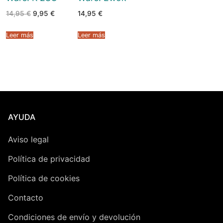
El
El
14,95
€
9,95
€
14,95
€
precio
precio
original
actual
era:
es:
Leer más
Leer más
14,95 €.
9,95 €.
AYUDA
Aviso legal
Política de privacidad
Política de cookies
Contacto
Condiciones de envío y devolución