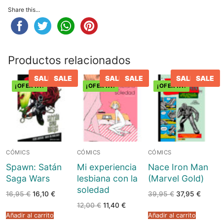
Share this...
Productos relacionados
SALE
SALE
SALE
SALE
SALE
SALE
¡OFERTA!
¡OFERTA!
¡OFERTA!
CÓMICS
CÓMICS
CÓMICS
Spawn: Satán
Mi experiencia
Nace Iron Man
Saga Wars
lesbiana con la
(Marvel Gold)
soledad
El
El
El
El
16,95
€
16,10
€
39,95
€
37,95
€
precio
precio
precio
precio
El
El
12,00
€
11,40
€
original
actual
original
actual
precio
precio
era:
es:
era:
es:
Añadir al carrito
Añadir al carrito
original
actual
16,95 €.
16,10 €.
39,95 €.
37,95 