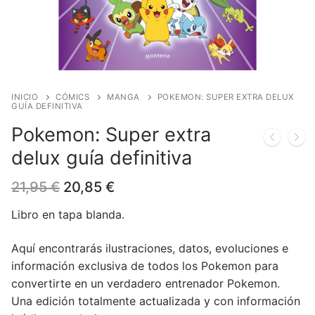
Blog
Juegos de cartas
Cómics
Contacto
Juegos de dados
Europeo
Harry Potter
Juegos de tablero
Manga
Star Wars
Juegos infantiles
USA
Merchandising
INICIO
CÓMICS
MANGA
POKEMON: SUPER EXTRA DELUX
GUÍA DEFINITIVA
Juegos de Rol
DC Comics
Figuras
Literatura
Pokemon: Super extra
delux guía definitiva
Juegos de miniaturas
Marvel Comics
Funko POP!
Liquidaciones
El
El
21,95
€
20,85
€
Independiente
Tazas/Vasos
precio
precio
original
actual
Libro en tapa blanda.
Bandoleras/Bolsos
era:
es:
21,95 €.
20,85 €.
Aquí encontrarás ilustraciones, datos, evoluciones e
Felpudos/alfombras
información exclusiva de todos los Pokemon para
Puzzles
convertirte en un verdadero entrenador Pokemon.
Una edición totalmente actualizada y con información
Posters