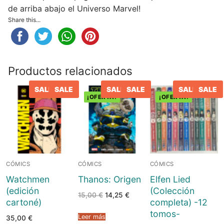
de arriba abajo el Universo Marvel!
Share this...
Productos relacionados
SALE
SALE
SALE
SALE
SALE
SALE
¡OFERTA!
¡OFERTA!
CÓMICS
CÓMICS
CÓMICS
Watchmen
Thanos: Origen
Elfen Lied
(edición
(Colección
El
El
15,00
€
14,25
€
cartoné)
completa) -12
precio
precio
original
actual
tomos-
era:
es:
Leer más
35,00
€
15,00 €.
14,25 €.