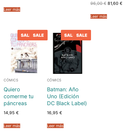
El
El
96,00
€
81,60
€
precio
precio
Leer más
original
actual
era:
es:
Leer más
96,00 €.
81,60 
SALE
SALE
SALE
SALE
CÓMICS
CÓMICS
Quiero
Batman: Año
comerme tu
Uno (Edición
páncreas
DC Black Label)
14,95
€
16,95
€
Leer más
Leer más