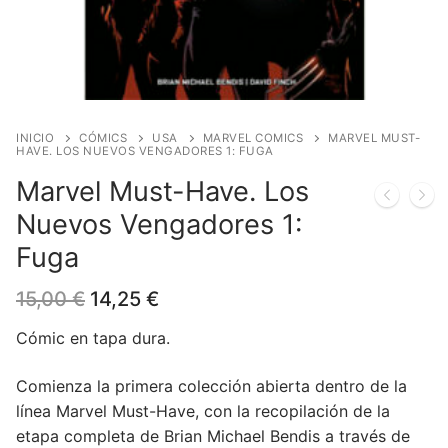
Blog
Juegos de cartas
Cómics
Contacto
Juegos de dados
Europeo
Harry Potter
Juegos de tablero
Manga
Star Wars
Juegos infantiles
USA
Merchandising
INICIO
CÓMICS
USA
MARVEL COMICS
MARVEL MUST-
HAVE. LOS NUEVOS VENGADORES 1: FUGA
Juegos de Rol
DC Comics
Figuras
Literatura
Marvel Must-Have. Los
Nuevos Vengadores 1:
Juegos de miniaturas
Marvel Comics
Funko POP!
Liquidaciones
Fuga
Independiente
Tazas/Vasos
El
El
15,00
€
14,25
€
Bandoleras/Bolsos
precio
precio
original
actual
Cómic en tapa dura.
era:
es:
Felpudos/alfombras
15,00 €.
14,25 €.
Comienza la primera colección abierta dentro de la
Puzzles
línea Marvel Must-Have, con la recopilación de la
etapa completa de Brian Michael Bendis a través de
Posters