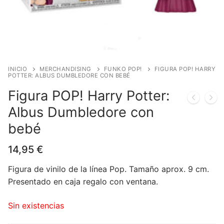
Blog
Juegos de cartas
Cómics
Contacto
Juegos de dados
Europeo
Harry Potter
Juegos de tablero
Manga
Star Wars
Juegos infantiles
USA
Merchandising
INICIO
MERCHANDISING
FUNKO POP!
FIGURA POP! HARRY
POTTER: ALBUS DUMBLEDORE CON BEBÉ
Juegos de Rol
DC Comics
Figuras
Literatura
Figura POP! Harry Potter:
Albus Dumbledore con
Juegos de miniaturas
Marvel Comics
Funko POP!
Liquidaciones
bebé
Independiente
Tazas/Vasos
14,95
€
Bandoleras/Bolsos
Figura de vinilo de la línea Pop. Tamaño aprox. 9 cm.
Felpudos/alfombras
Presentado en caja regalo con ventana.
Puzzles
Sin existencias
Posters