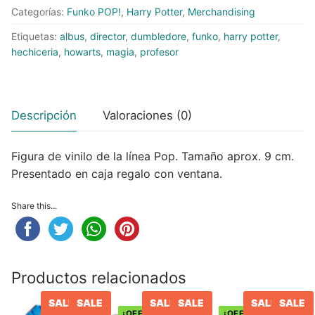
Categorías:
Funko POP!
,
Harry Potter
,
Merchandising
Peluches
Etiquetas:
albus
,
director
,
dumbledore
,
funko
,
harry potter
,
hechiceria
,
howarts
,
magia
,
profesor
Varios
Descripción
Valoraciones (0)
Figura de vinilo de la línea Pop. Tamaño aprox. 9 cm.
Presentado en caja regalo con ventana.
Share this...
Productos relacionados
SALE
SALE
SALE
SALE
SALE
SALE
¡OFERTA!
¡OFERTA!