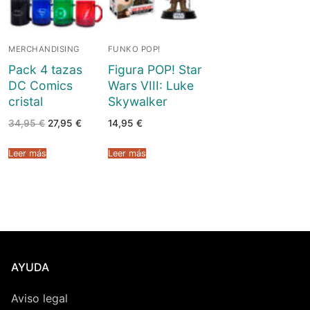
MERCHANDISING
FUNKO POP!
Pack 4 tazas
Figura POP! Star
DC Comics
Wars VIII: Luke
cristal
Skywalker
El
El
34,95
€
27,95
€
14,95
€
precio
precio
original
actual
era:
es:
Leer más
Leer más
34,95 €.
27,95 €.
AYUDA
Aviso legal