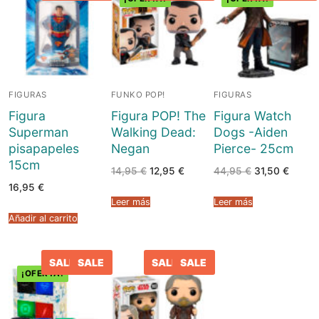
FIGURAS
FUNKO POP!
FIGURAS
Figura
Figura POP! The
Figura Watch
Superman
Walking Dead:
Dogs -Aiden
pisapapeles
Negan
Pierce- 25cm
15cm
El
El
El
El
14,95
€
12,95
€
44,95
€
31,50
€
precio
precio
precio
precio
16,95
€
original
actual
original
actual
era:
es:
era:
es:
Leer más
Leer más
14,95 €.
12,95 €.
44,95 €.
31,50 
Añadir al carrito
SALE
SALE
SALE
SALE
¡OFERTA!