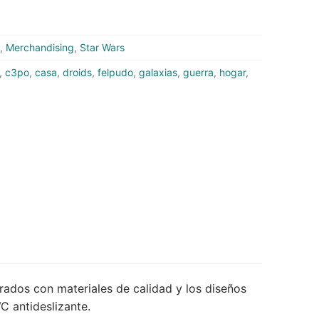
,
Merchandising
,
Star Wars
,
c3po
,
casa
,
droids
,
felpudo
,
galaxias
,
guerra
,
hogar
,
orados con materiales de calidad y los diseños
C antideslizante.