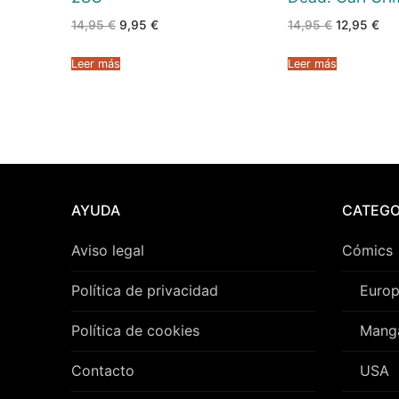
El
El
El
El
14,95
€
9,95
€
14,95
€
12,95
€
precio
precio
precio
pre
original
actual
original
act
era:
es:
era:
es:
Leer más
Leer más
14,95 €.
9,95 €.
14,95 €.
12,
AYUDA
CATEGO
Aviso legal
Cómics
Política de privacidad
Euro
Política de cookies
Mang
Contacto
USA