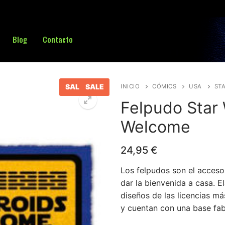
Blog
Contacto
Buscar:
SALE
SALE
INICIO
CÓMICS
USA
ST
Felpudo Star 
Welcome
24,95
€
Los felpudos son el accesor
dar la bienvenida a casa. E
diseños de las licencias m
y cuentan con una base fab
sa