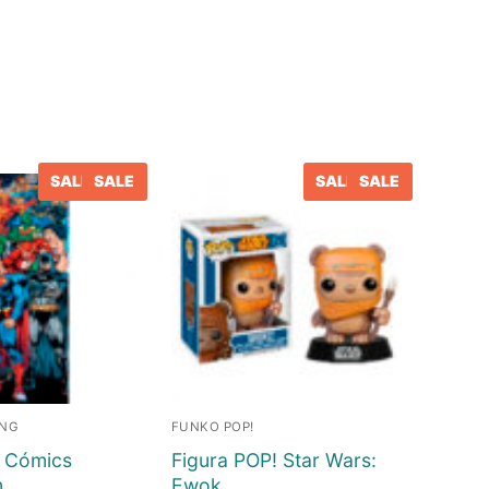
SALE
SALE
SALE
SALE
ING
FUNKO POP!
 Cómics
Figura POP! Star Wars:
m
Ewok