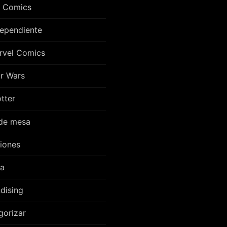
 Comics
dependiente
rvel Comics
r Wars
tter
de mesa
iones
ra
dising
gorizar