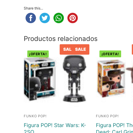
Share this...
Posters
Peluches
Varios
Productos relacionados
SALE
SALE
¡OFERTA!
¡OFERTA!
FUNKO POP!
FUNKO POP!
Figura POP! Star Wars: K-
Figura POP! Th
2SO
Dead: Carl Gri