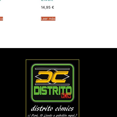
14,95
€
to
Leer más