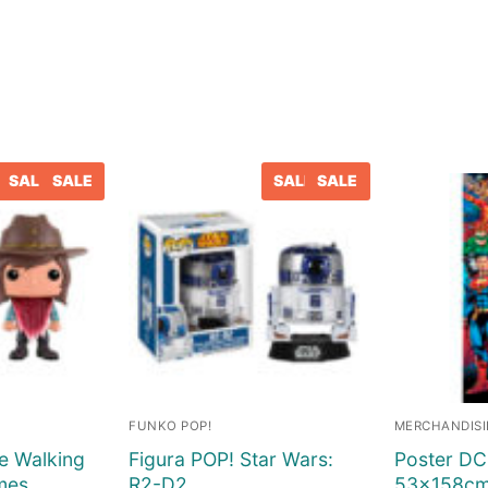
SALE
SALE
SALE
SALE
FUNKO POP!
MERCHANDIS
e Walking
Figura POP! Star Wars:
Poster DC
mes
R2-D2
53x158c