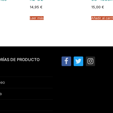
14,95
€
15,00
€
cio
ual
Leer más
Añadir al carri
95 €.
RÍAS DE PRODUCTO
peo
a