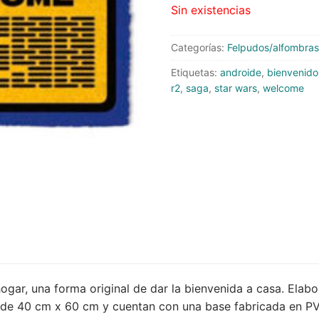
Sin existencias
tas
Categorías:
Felpudos/alfombras
dos
Etiquetas:
androide
,
bienvenido
r2
,
saga
,
star wars
,
welcome
lero
les
iaturas
s
lsos
mbras
ogar, una forma original de dar la bienvenida a casa. Elab
o de 40 cm x 60 cm y cuentan con una base fabricada en PV