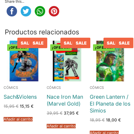
Share this...
Productos relacionados
SALE
SALE
SALE
SALE
SALE
SALE
¡OFERTA!
¡OFERTA!
¡OFERTA!
CÓMICS
CÓMICS
CÓMICS
Sach&Violens
Nace Iron Man
Green Lantern /
(Marvel Gold)
El Planeta de los
El
El
15,95
€
15,15
€
Simios
precio
precio
El
El
39,95
€
37,95
€
original
actual
precio
precio
era:
es:
Añadir al carrito
El
El
18,95
€
18,00
€
original
actual
15,95 €.
15,15 €.
precio
precio
era:
es:
Añadir al carrito
original
actual
39,95 €.
37,95 €.
era:
es:
Añadir al carrito