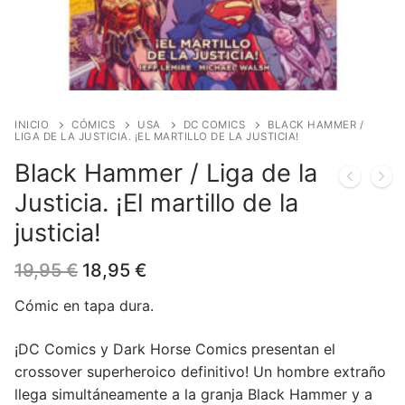
Blog
Juegos de cartas
Cómics
Contacto
Juegos de dados
Europeo
Harry Potter
Juegos de tablero
Manga
Star Wars
Juegos infantiles
USA
Merchandising
INICIO
CÓMICS
USA
DC COMICS
BLACK HAMMER /
LIGA DE LA JUSTICIA. ¡EL MARTILLO DE LA JUSTICIA!
Juegos de Rol
DC Comics
Figuras
Literatura
Black Hammer / Liga de la
Justicia. ¡El martillo de la
Juegos de miniaturas
Marvel Comics
Funko POP!
Liquidaciones
justicia!
Independiente
Tazas/Vasos
El
El
19,95
€
18,95
€
Bandoleras/Bolsos
precio
precio
original
actual
Cómic en tapa dura.
era:
es:
Felpudos/alfombras
19,95 €.
18,95 €.
¡DC Comics y Dark Horse Comics presentan el
Puzzles
crossover superheroico definitivo! Un hombre extraño
llega simultáneamente a la granja Black Hammer y a
Posters