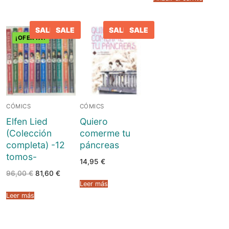
18,95 €.
18,00 
SALE
SALE
SALE
SALE
¡OFERTA!
CÓMICS
CÓMICS
Elfen Lied
Quiero
(Colección
comerme tu
completa) -12
páncreas
tomos-
14,95
€
El
El
96,00
€
81,60
€
precio
precio
Leer más
original
actual
era:
es:
Leer más
96,00 €.
81,60 €.