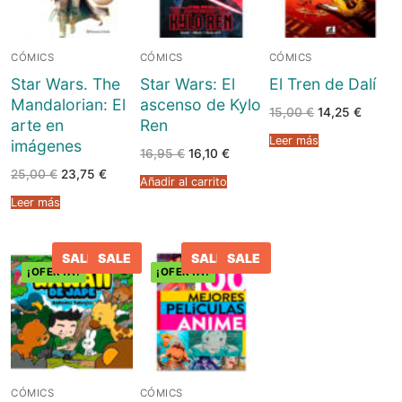
CÓMICS
CÓMICS
CÓMICS
Star Wars. The
Star Wars: El
El Tren de Dalí
Mandalorian: El
ascenso de Kylo
El
El
15,00
€
14,25
€
arte en
Ren
precio
precio
original
actual
Leer más
imágenes
era:
es:
El
El
16,95
€
16,10
€
15,00 €.
14,25 €
precio
precio
El
El
25,00
€
23,75
€
original
actual
Añadir al carrito
precio
precio
era:
es:
original
actual
16,95 €.
16,10 €.
Leer más
era:
es:
25,00 €.
23,75 €.
SALE
SALE
SALE
SALE
¡OFERTA!
¡OFERTA!
CÓMICS
CÓMICS