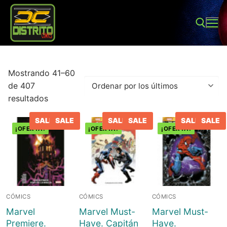
Ir
al
contenido
Buscar:
Mostrando 41–60
de 407
Ordenado
resultados
por
los
SALE
SALE
SALE
SALE
SALE
SALE
últimos
¡OFERTA!
¡OFERTA!
¡OFERTA!
Buscar:
Inicio
Tienda
CÓMICS
CÓMICS
CÓMICS
Sobre Nosotros
Juegos de mesa
Marvel
Marvel Must-
Marvel Must-
Premiere.
Have. Capitán
Have.