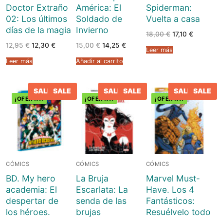
Blog
Juegos de cartas
Cómics
Doctor Extraño
América: El
Spiderman:
02: Los últimos
Soldado de
Vuelta a casa
Contacto
Juegos de dados
Europeo
Harry Potter
días de la magia
Invierno
El
El
18,00
€
17,10
€
precio
precio
El
El
El
El
Juegos de tablero
12,95
€
12,30
€
15,00
€
14,25
€
Manga
Star Wars
original
actual
Leer más
precio
precio
precio
precio
era:
es:
original
actual
original
actual
18,00 €.
17,10 €.
Leer más
Añadir al carrito
era:
es:
era:
es:
Juegos infantiles
USA
Merchandising
12,95 €.
12,30 €.
15,00 €.
14,25 €.
Juegos de Rol
DC Comics
Figuras
Literatura
SALE
SALE
SALE
SALE
SALE
SALE
¡OFERTA!
¡OFERTA!
¡OFERTA!
Juegos de miniaturas
Marvel Comics
Funko POP!
Liquidaciones
Independiente
Tazas/Vasos
Bandoleras/Bolsos
CÓMICS
CÓMICS
CÓMICS
Felpudos/alfombras
BD. My hero
La Bruja
Marvel Must-
academia: El
Escarlata: La
Have. Los 4
Puzzles
despertar de
senda de las
Fantásticos:
los héroes.
brujas
Resuélvelo todo
Posters