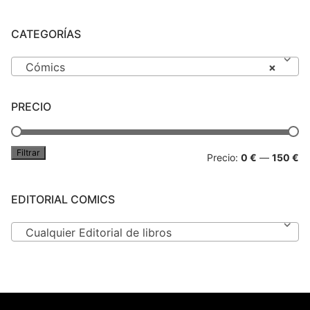
CATEGORÍAS
Cómics
×
PRECIO
Filtrar
Pr
Pr
Precio:
0 €
—
150 €
mí
má
EDITORIAL COMICS
Cualquier Editorial de libros