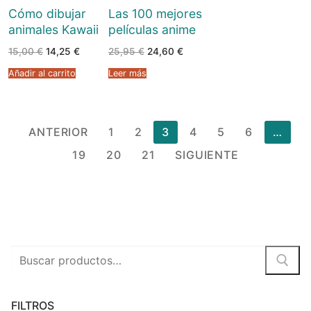
Cómo dibujar
Las 100 mejores
animales Kawaii
películas anime
El
El
El
El
15,00
€
14,25
€
25,95
€
24,60
€
precio
precio
precio
precio
original
actual
original
actual
Añadir al carrito
Leer más
era:
es:
era:
es:
15,00 €.
14,25 €.
25,95 €.
24,60 €.
Paginación
ANTERIOR
1
2
3
4
5
6
…
de
19
20
21
SIGUIENTE
entradas
Buscar
por:
FILTROS