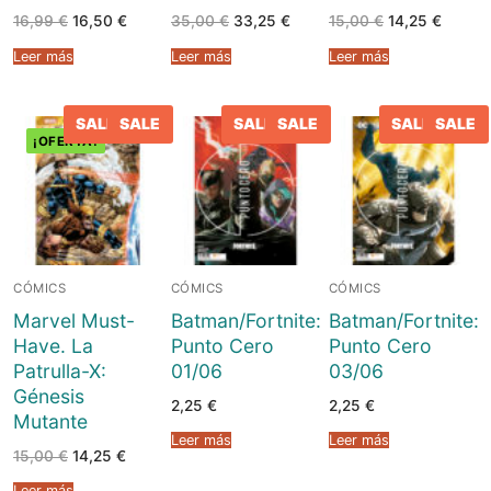
El
El
El
El
El
El
16,99
€
16,50
€
35,00
€
33,25
€
15,00
€
14,25
€
precio
precio
precio
precio
precio
precio
Peluches
original
actual
original
actual
original
actual
Leer más
Leer más
Leer más
era:
es:
era:
es:
era:
es:
16,99 €.
16,50 €.
35,00 €.
33,25 €.
15,00 €.
14,25 €
Varios
SALE
SALE
SALE
SALE
SALE
SALE
¡OFERTA!
CÓMICS
CÓMICS
CÓMICS
Marvel Must-
Batman/Fortnite:
Batman/Fortnite:
Have. La
Punto Cero
Punto Cero
Patrulla-X:
01/06
03/06
Génesis
2,25
€
2,25
€
Mutante
Leer más
Leer más
El
El
15,00
€
14,25
€
precio
precio
original
actual
Leer más