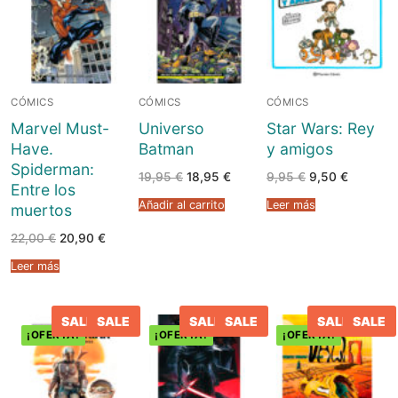
CÓMICS
CÓMICS
CÓMICS
Marvel Must-
Universo
Star Wars: Rey
Have.
Batman
y amigos
Spiderman:
El
El
El
El
19,95
€
18,95
€
9,95
€
9,50
€
Entre los
precio
precio
precio
precio
original
actual
original
actual
Añadir al carrito
Leer más
muertos
era:
es:
era:
es:
19,95 €.
18,95 €.
9,95 €.
9,50 €.
El
El
22,00
€
20,90
€
precio
precio
original
actual
Leer más
era:
es:
22,00 €.
20,90 €.
SALE
SALE
SALE
SALE
SALE
SALE
¡OFERTA!
¡OFERTA!
¡OFERTA!