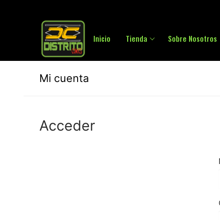
Ir
957 65 02 59
al
contenido
Inicio
Tienda
Sobre Nosotros
Mi cuenta
Acceder
Buscar:
Inicio
Tienda
Sobre Nosotros
Juegos de me