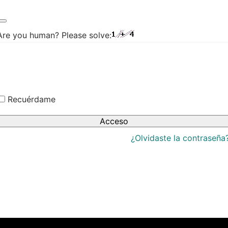
tas
Are you human? Please solve:
dos
lero
les
Recuérdame
Acceso
iaturas
s
¿Olvidaste la contraseña
lsos
mbras