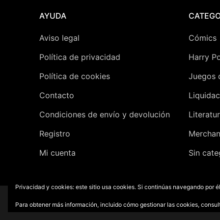
Posters
AYUDA
CATEGO
Peluches
Aviso legal
Cómics
Política de privacidad
Harry Po
Varios
Política de cookies
Juegos 
Contacto
Liquidac
Condiciones de envío y devolución
Literatu
Registro
Merchan
Mi cuenta
Sin cate
Privacidad y cookies: este sitio usa cookies. Si continúas navegando por él
Copyright © 2026 – Distrito Cómics
Para obtener más información, incluido cómo gestionar las cookies, consul