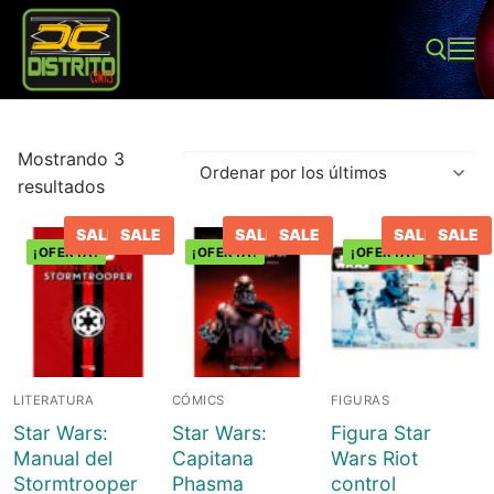
Ir
al
contenido
Buscar:
Mostrando 3
Ordenado
resultados
por
SALE
SALE
SALE
SALE
SALE
SALE
los
¡OFERTA!
¡OFERTA!
¡OFERTA!
últimos
Buscar:
Inicio
LITERATURA
CÓMICS
FIGURAS
Tienda
Star Wars:
Star Wars:
Figura Star
Sobre Nosotros
Juegos de mesa
Manual del
Capitana
Wars Riot
Stormtrooper
Phasma
control