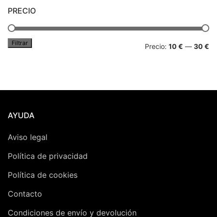
PRECIO
Peluches
Varios
Filtrar
Pr
Pr
Precio:
10 €
—
30 €
mí
má
AYUDA
Aviso legal
Política de privacidad
Política de cookies
Contacto
Condiciones de envío y devolución