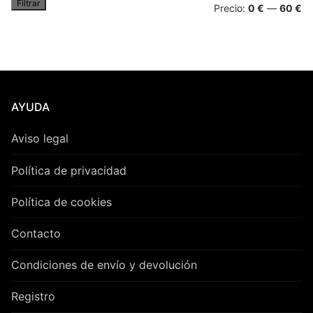
Filtrar
Pr
Pr
Precio:
0 €
—
60 €
mí
má
AYUDA
Aviso legal
Política de privacidad
Política de cookies
Contacto
Condiciones de envío y devolución
Registro