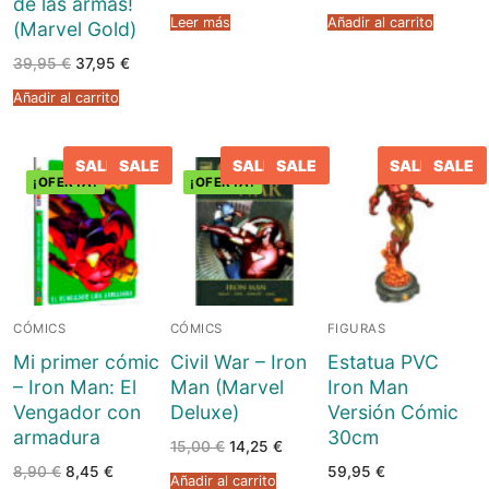
de las armas!
Blog
Juegos de cartas
Cómics
Leer más
Añadir al carrito
(Marvel Gold)
Contacto
Juegos de dados
Europeo
Harry Potter
El
El
39,95
€
37,95
€
precio
precio
original
actual
Añadir al carrito
Juegos de tablero
Manga
Star Wars
era:
es:
39,95 €.
37,95 €.
Juegos infantiles
USA
Merchandising
SALE
SALE
SALE
SALE
SALE
SALE
¡OFERTA!
¡OFERTA!
Juegos de Rol
DC Comics
Figuras
Literatura
Juegos de miniaturas
Marvel Comics
Funko POP!
Liquidaciones
Independiente
Tazas/Vasos
CÓMICS
CÓMICS
FIGURAS
Bandoleras/Bolsos
Mi primer cómic
Civil War – Iron
Estatua PVC
– Iron Man: El
Man (Marvel
Iron Man
Felpudos/alfombras
Vengador con
Deluxe)
Versión Cómic
armadura
30cm
Puzzles
El
El
15,00
€
14,25
€
precio
precio
El
El
8,90
€
8,45
€
59,95
€
original
actual
Añadir al carrito
Posters
precio
precio
era:
es: