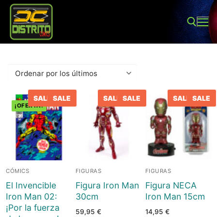
Ir
al
contenido
Buscar:
SALE
SALE
SALE
SALE
SALE
SALE
¡OFERTA!
Buscar:
Inicio
CÓMICS
FIGURAS
FIGURAS
Tienda
El Invencible
Figura Iron Man
Figura NECA
Iron Man 02:
30cm
Iron Man 15cm
Sobre Nosotros
Juegos de mesa
¡Por la fuerza
59,95
€
14,95
€