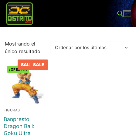
Ir
al
contenido
Buscar:
Mostrando el
único resultado
SALE
SALE
¡OFERTA!
Buscar:
Inicio
FIGURAS
Tienda
Banpresto
Sobre Nosotros
Juegos de mesa
Dragon Ball:
Goku Ultra