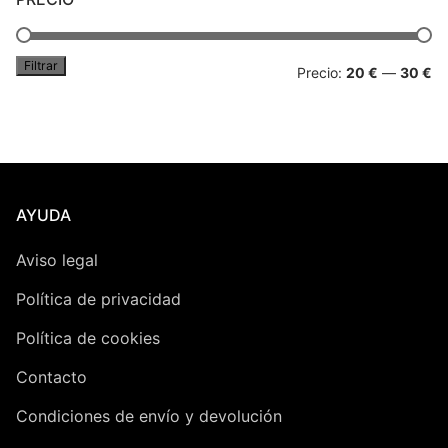
Peluches
Filtrar
Pr
Pr
Precio:
20 €
—
30 €
Varios
mí
má
AYUDA
Aviso legal
Política de privacidad
Política de cookies
Contacto
Condiciones de envío y devolución