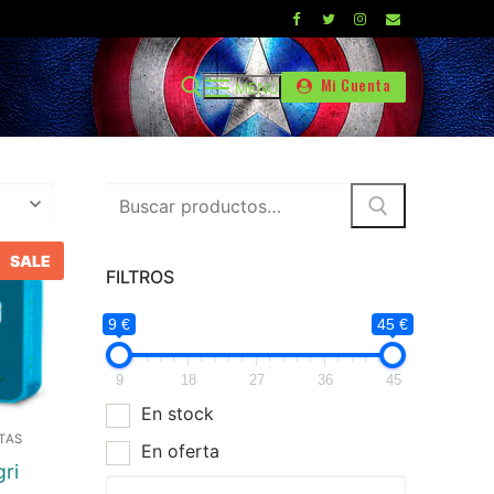
Mi Cuenta
MENÚ
Buscar
por:
E
SALE
FILTROS
9 €
45 €
9
18
27
36
45
En stock
TAS
En oferta
gri