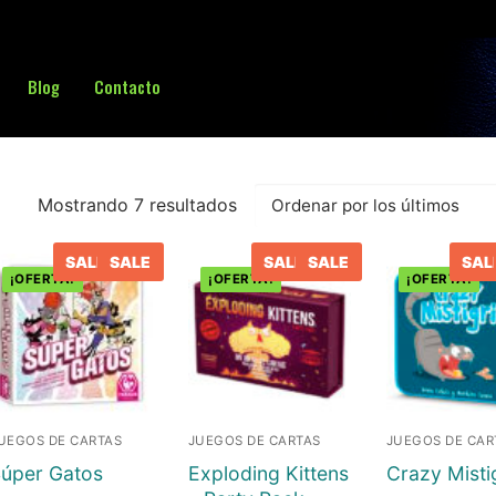
Blog
Contacto
Buscar:
Mostrando 7 resultados
Ordenado
por
SALE
SALE
SALE
SALE
SAL
los
¡OFERTA!
¡OFERTA!
¡OFERTA!
últimos
UEGOS DE CARTAS
JUEGOS DE CARTAS
JUEGOS DE CAR
úper Gatos
Exploding Kittens
Crazy Misti
sa