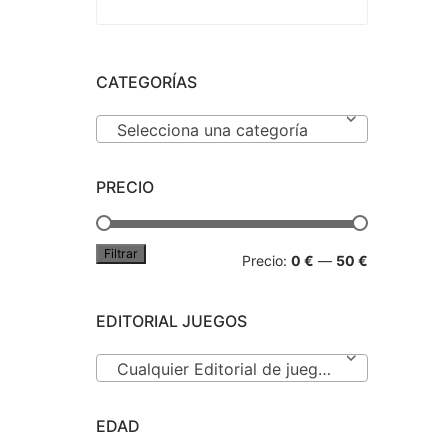
l
recio
ctual
s:
,50 €.
CATEGORÍAS
Selecciona una categoría
PRECIO
Filtrar
Precio
Precio
Precio:
0 €
—
50 €
mínimo
máximo
EDITORIAL JUEGOS
Cualquier Editorial de juegos
EDAD