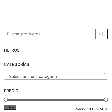
Peluches
Varios
Buscar
por:
FILTROS
CATEGORÍAS
Selecciona una categoría
PRECIO
Filtrar
Pr
Pr
Precio:
10 €
—
50 €