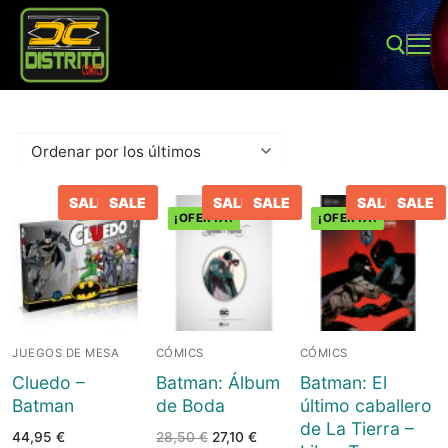
Ir
al
contenido
Buscar:
SALE
SALE
SALE
SALE
SALE
SALE
¡OFERTA!
¡OFERTA!
Buscar:
Inicio
JUEGOS DE MESA
CÓMICS
CÓMICS
Tienda
Cluedo –
Batman: Álbum
Batman: El
Batman
de Boda
último caballero
Sobre Nosotros
Juegos de mesa
de La Tierra –
El
El
44,95
€
28,50
€
27,10
€