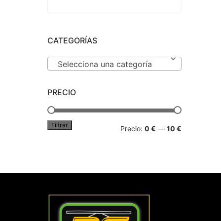
CATEGORÍAS
Selecciona una categoría
PRECIO
Filtrar
Precio
Precio
Precio:
0 €
—
10 €
mínimo
máximo