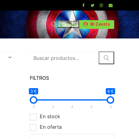
Mi Cuenta
MENÚ
Buscar
por:
FILTROS
3 €
4 €
3
3
4
4
4
En stock
En oferta