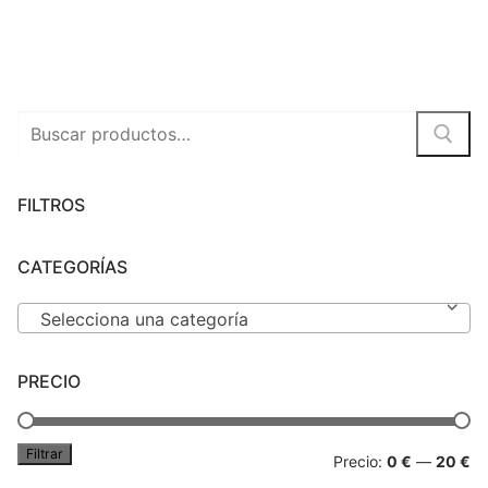
Peluches
Varios
Buscar
por:
FILTROS
CATEGORÍAS
Selecciona una categoría
PRECIO
Filtrar
Pr
Pr
Precio:
0 €
—
20 €