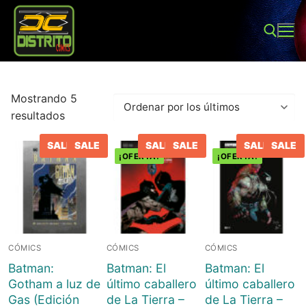
Ir
al
contenido
Buscar:
Mostrando 5
Ordenado
resultados
por
SALE
SALE
SALE
SALE
SALE
SALE
los
¡OFERTA!
¡OFERTA!
últimos
Buscar:
Inicio
CÓMICS
CÓMICS
CÓMICS
Tienda
Batman:
Batman: El
Batman: El
Sobre Nosotros
Juegos de mesa
Gotham a luz de
último caballero
último caballero
Gas (Edición
de La Tierra –
de La Tierra –