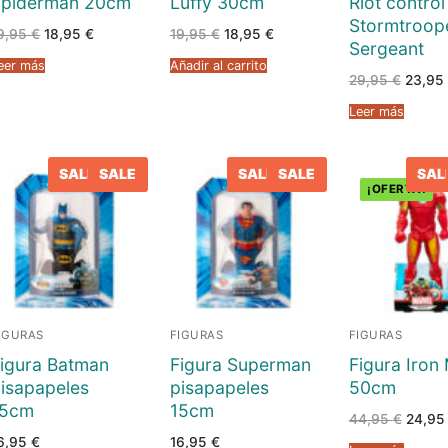
Spiderman 20cm
Luffy 30cm
Riot control
Stormtroop
El
El
El
El
9,95
€
18,95
€
19,95
€
18,95
€
tas
Sergeant
precio
precio
precio
precio
original
actual
original
actual
eer más
Añadir al carrito
era:
es:
era:
es:
El
29,95
€
23,95
dos
19,95 €.
18,95 €.
19,95 €.
18,95 €.
precio
origina
Leer más
era:
lero
29,95 
les
SALE
SALE
SALE
SALE
SAL
¡OFERTA!
iaturas
s
IGURAS
FIGURAS
FIGURAS
lsos
igura Batman
Figura Superman
Figura Iron
isapapeles
pisapapeles
50cm
mbras
15cm
15cm
El
44,95
€
24,9
precio
6,95
€
16,95
€
origina