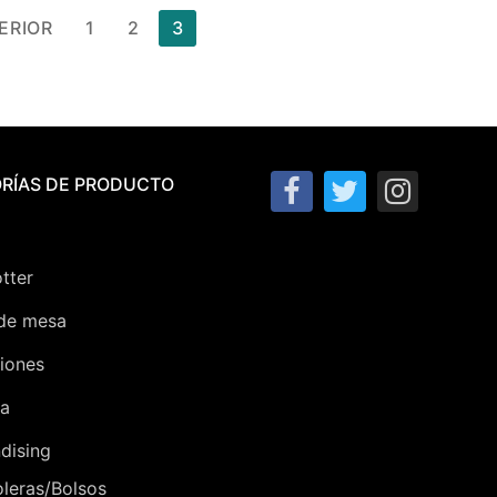
ERIOR
1
2
3
RÍAS DE PRODUCTO
tter
de mesa
iones
ra
dising
leras/Bolsos