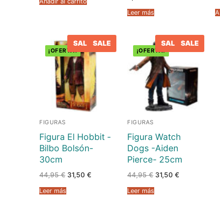
Añadir al carrito
Leer más
A
Posters
Peluches
SALE
SALE
SALE
SALE
¡OFERTA!
¡OFERTA!
Varios
FIGURAS
FIGURAS
Figura El Hobbit -
Figura Watch
Bilbo Bolsón-
Dogs -Aiden
30cm
Pierce- 25cm
El
El
El
El
44,95
€
31,50
€
44,95
€
31,50
€
precio
precio
precio
precio
original
actual
original
actual
Leer más
Leer más
era:
es:
era:
es:
44,95 €.
31,50 €.
44,95 €.
31,50 €.