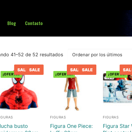
Blog
Contacto
Buscar:
ndo 41–52 de 52 resultados
ado
SALE
SALE
SALE
SALE
SAL
¡OFERTA!
¡OFERTA!
¡OFERTA!
s
IGURAS
FIGURAS
FIGURAS
ucha busto
Figura One Piece:
Figura Star
sa