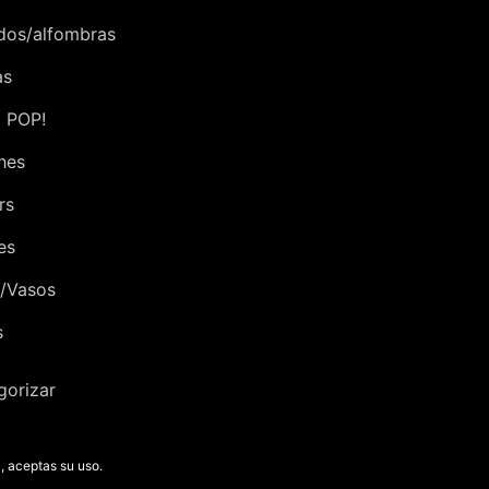
dos/alfombras
as
 POP!
hes
rs
es
/Vasos
s
gorizar
, aceptas su uso.