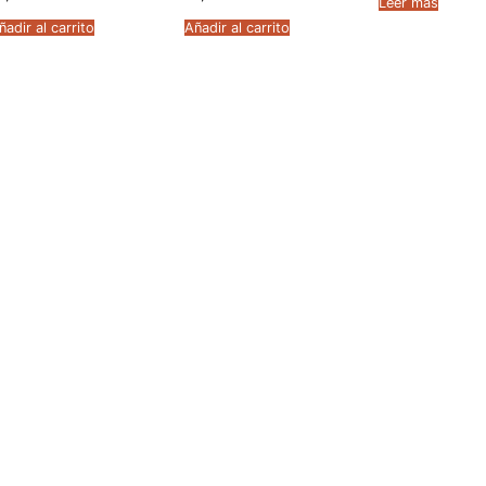
Leer más
era:
44,95 
ñadir al carrito
Añadir al carrito