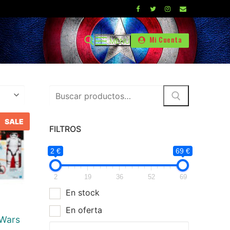
Mi Cuenta
MENÚ
Buscar
por:
E
SALE
FILTROS
2 €
69 €
2
19
36
52
69
En stock
En oferta
 Wars